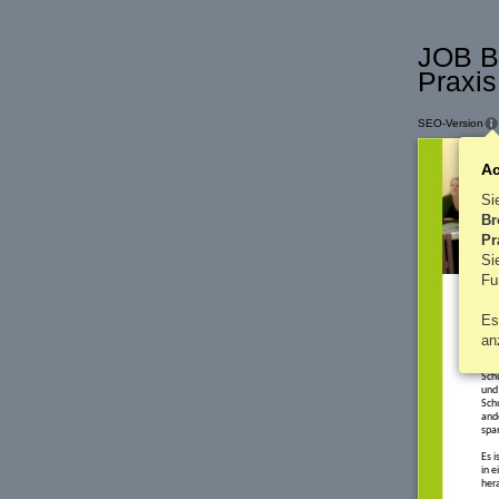
JOB Br
Praxis
SEO-Version
A
Si
Br
Pr
S
Fu
V
Es
an
Schu
Akt
Schu
und
Schu
ande
spa
Es i
in 
hera