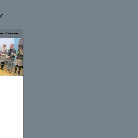
r
lash-Version