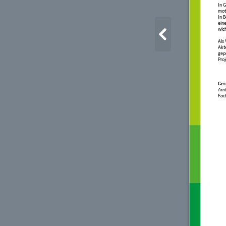
In G
moti
In B
ein
wich
Als
Akt
gepr
Pro
Gerr
Amt
Fach