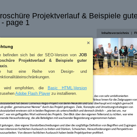
oschüre Projektverlauf & Beispiele gute
 - page 1
Inhaltsverzeichnis
|
F
chtung
e befinden sich bei der SEO-Version von
JOB
oschüre Projektverlauf & Beispiele guter
axis
.
ie hat eine Reihe von Design- und
nktionalitäteinschränkungen.
orwort
 wird empfohlen, die
Basic HTML-Version
zusehen
Adobe Flash Player
zu installieren.
lsozialarbeit beschreibt ein komplexes Konzept in einer vielschichtigen Praxis, das von sehr ambitionierten
eur/innen auf unterschiedlichen Ebenen getragen wird. Das Engagement der Akteur/innen für die Zielgruppen von
lsozialarbeit hat dieses Comenius-Regio-Projekt von Berlin-Neukölln und Graz überhaupt erst möglich gemacht
 als großer „gemeinsamer Nenner“ durch das Projekt getragen. Ziele, Konzepte und Umsetzungsstrategien von
lsozialarbeit erwiesen sich in beiden Regionen als unterschiedlich und dennoch ähnlich – „wie bei uns, nur
rs“, war ein geflügeltes Wort während des Projekts. Den Blick über den eigenen Tellerrand zu richten, war eine
nnende Herausforderung, die alle Beteiligten mit wachsender Begeisterung angenommen haben.
st gelungen, über eigene Standortbeschreibungen und über die sorgfältige Definition von Begriffen und Zugängen
einen intensiven fachlichen Austausch zu treten und Stärken, Schwächen, Herausforderungen und Perspektiven
uszuarbeiten. Von diesem fachlichen Austausch haben beide Projektpartner profitiert.