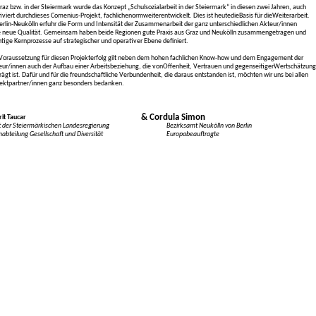
raz bzw. in der Steiermark wurde das Konzept „Schulsozialarbeit in der Steiermark“ in diesen zwei Jahren, auch
viert durchdieses Comenius-Projekt, fachlichenormweiterentwickelt. Dies ist heutedieBasis für dieWeiterarbeit.
erlin-Neukölln erfuhr die Form und Intensität der Zusammenarbeit der ganz unterschiedlichen Akteur/innen
e neue Qualität. Gemeinsam haben beide Regionen gute Praxis aus Graz und Neukölln zusammengetragen und
tige Kernprozesse auf strategischer und operativer Ebene definiert.
 Voraussetzung für diesen Projekterfolg gilt neben dem hohen fachlichen Know-how und dem Engagement der
eur/innen auch der Aufbau einer Arbeitsbeziehung, die vonOffenheit, Vertrauen und gegenseitigerWertschätzung
ägt ist. Dafür und für die freundschaftliche Verbundenheit, die daraus entstanden ist, möchten wir uns bei allen
jektpartner/innen ganz besonders bedanken.
& Cordula Simon
it Taucar
 der Steiermärkischen Landesregierung
Bezirksamt Neukölln von Berlin
abteilung Gesellschaft und Diversität
Europabeauftragte